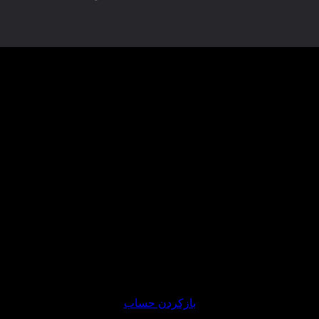
حرکت قیمت طلا را همراهی کنید
ستند. حساب خود را در کمتر از 5 دقیقه باز کنید و شروع به معامله در مامن امن کنید
بازکردن حساب