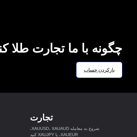
چگونه با ما تجارت طلا کن
بازکردن حساب
تجارت
شروع به معامله XAUUSD، XAUAUD،
XAUEUR، یا XAUJPY کنید