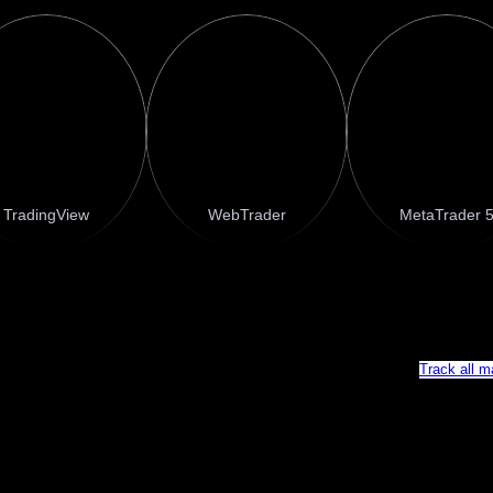
TradingView
WebTrader
MetaTrader 
Track all m