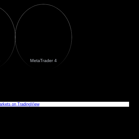
5
MetaTrader 4
قیمت زنده XAUUSD
arkets on TradingView