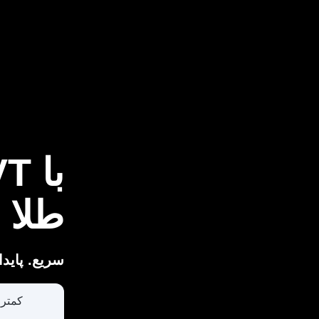
با VT بازارها، همچون
طلا 
سریع. پاید.
خ