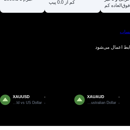
کم از 0.0 پیپ
فوق‌العاده کم
حساب
*ط اعمال می‌شود
XAUUSD
XAUAUD
-
-
Gold vs US Dollar
Gold vs Australian Dollar
-
-