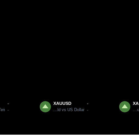
XAUUSD
XA
-
-
Gold vs US Dollar
Gold vs Australian Dollar
-
-