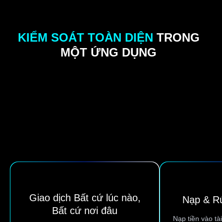
KIỂM SOÁT TOÀN DIỆN
TRONG
MỘT ỨNG DỤNG
Giao dịch Bất cứ lúc nào,
Nạp & Rú
Bất cứ nơi đâu
Nạp tiền vào tà