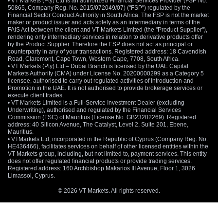
• VT Markets (Pty) Ltd is an authorized Financial Services Provider (FSP No.
50865, Company Reg. No. 2015/072049/07) ("FSP") regulated by the
Financial Sector Conduct Authority in South Africa. The FSP is not the market
maker or product issuer and acts solely as an intermediary in terms of the
FAIS Act between the client and VT Markets Limited (the "Product Supplier"),
rendering only intermediary services in relation to derivative products offer
by the Product Supplier. Therefore the FSP does not act as principal or
counterparty in any of your transactions. Registered address: 18 Cavendish
Road, Claremont, Cape Town, Western Cape, 7708, South Africa.
• VT Markets (Pty) Ltd – Dubai Branch is licensed by the UAE Capital
Markets Authority (CMA) under License No. 20200000299 as a Category 5
licensee, authorised to carry out regulated activities of Introduction and
Promotion in the UAE. It is not authorised to provide brokerage services or
execute client trades.
• VT Markets Limited is a Full-Service Investment Dealer (excluding
Underwriting), authorised and regulated by the Financial Services
Commission (FSC) of Mauritius (License No. GB23202269). Registered
address: 40 Silicon Avenue, The Catalyst, Level 2, Suite 201, Ebene,
Mauritius.
• VTMarkets Ltd, incorporated in the Republic of Cyprus (Company Reg. No.
HE436466), facilitates services on behalf of other licensed entities within the
VT Markets group, including, but not limited to, payment services. This entity
does not offer regulated financial products or provide trading services.
Registered address: 160 Archbishop Makarios III Avenue, Floor 1, 3026
Limassol, Cyprus.
© 2026 VT Markets. All rights reserved.