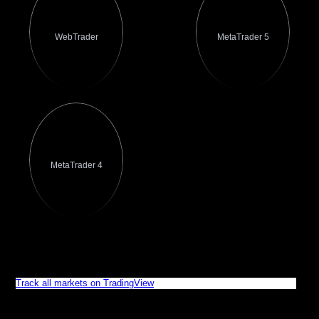
WebTrader
MetaTrader 5
MetaTrader 4
Giá XAUUSD Trực tiếp
Track all markets on TradingView