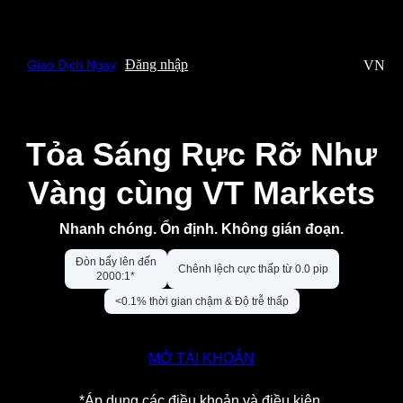
Đăng nhập
VN
Giao Dịch Ngay
Tỏa Sáng Rực Rỡ Như
Vàng cùng VT Markets
Nhanh chóng. Ổn định. Không gián đoạn.
Đòn bẩy lên đến
Chênh lệch cực thấp từ 0.0 pip
2000:1*
<0.1% thời gian chậm & Độ trễ thấp
MỞ TÀI KHOẢN
*Áp dụng các điều khoản và điều kiện.