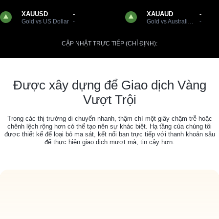
XAUUSD
-
XAUAUD
-
Gold vs US Dollar
-
Gold vs Australian Dollar
-
CẬP NHẬT TRỰC TIẾP (CHỈ ĐỊNH):
Được xây dựng để Giao dịch Vàng
Vượt Trội
Trong các thị trường di chuyển nhanh, thậm chí một giây chậm trễ hoặc
chênh lệch rộng hơn có thể tạo nên sự khác biệt. Hạ tầng của chúng tôi
được thiết kế để loại bỏ ma sát, kết nối bạn trực tiếp với thanh khoản sâu
để thực hiện giao dịch mượt mà, tin cậy hơn.