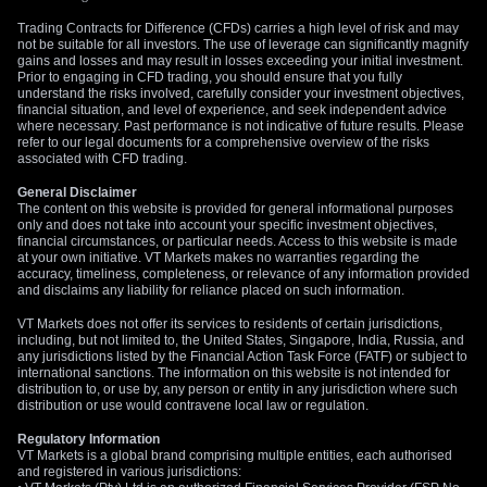
Trading Contracts for Difference (CFDs) carries a high level of risk and may
not be suitable for all investors. The use of leverage can significantly magnify
gains and losses and may result in losses exceeding your initial investment.
Prior to engaging in CFD trading, you should ensure that you fully
understand the risks involved, carefully consider your investment objectives,
financial situation, and level of experience, and seek independent advice
where necessary. Past performance is not indicative of future results. Please
refer to our legal documents for a comprehensive overview of the risks
associated with CFD trading.
General Disclaimer
The content on this website is provided for general informational purposes
only and does not take into account your specific investment objectives,
financial circumstances, or particular needs. Access to this website is made
at your own initiative. VT Markets makes no warranties regarding the
accuracy, timeliness, completeness, or relevance of any information provided
and disclaims any liability for reliance placed on such information.
VT Markets does not offer its services to residents of certain jurisdictions,
including, but not limited to, the United States, Singapore, India, Russia, and
any jurisdictions listed by the Financial Action Task Force (FATF) or subject to
international sanctions. The information on this website is not intended for
distribution to, or use by, any person or entity in any jurisdiction where such
distribution or use would contravene local law or regulation.
Regulatory Information
VT Markets is a global brand comprising multiple entities, each authorised
and registered in various jurisdictions: