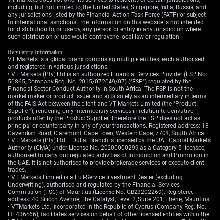
including, but not limited to, the United States, Singapore, India, Russia, and
any jurisdictions listed by the Financial Action Task Force (FATF) or subject
to international sanctions. The information on this website is not intended
for distribution to, or use by, any person or entity in any jurisdiction where
such distribution or use would contravene local law or regulation.
Regulatory Information
VT Markets is a global brand comprising multiple entities, each authorised
and registered in various jurisdictions:
• VT Markets (Pty) Ltd is an authorized Financial Services Provider (FSP No.
50865, Company Reg. No. 2015/072049/07) ("FSP") regulated by the
Financial Sector Conduct Authority in South Africa. The FSP is not the
market maker or product issuer and acts solely as an intermediary in terms
of the FAIS Act between the client and VT Markets Limited (the "Product
Supplier"), rendering only intermediary services in relation to derivative
products offer by the Product Supplier. Therefore the FSP does not act as
principal or counterparty in any of your transactions. Registered address: 18
Cavendish Road, Claremont, Cape Town, Western Cape, 7708, South Africa.
• VT Markets (Pty) Ltd – Dubai Branch is licensed by the UAE Capital Markets
Authority (CMA) under License No. 20200000299 as a Category 5 licensee,
authorised to carry out regulated activities of Introduction and Promotion in
the UAE. It is not authorised to provide brokerage services or execute client
trades.
• VT Markets Limited is a Full-Service Investment Dealer (excluding
Underwriting), authorised and regulated by the Financial Services
Commission (FSC) of Mauritius (License No. GB23202269). Registered
address: 40 Silicon Avenue, The Catalyst, Level 2, Suite 201, Ebene, Mauritius.
• VTMarkets Ltd, incorporated in the Republic of Cyprus (Company Reg. No.
HE436466), facilitates services on behalf of other licensed entities within the