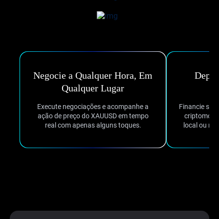
Negocie a Qualquer Hora, Em
Depós
Qualquer Lugar
Execute negociações e acompanhe a
Financie sua 
ação de preço do XAUUSD em tempo
criptomoed
real com apenas alguns toques.
local ou mai