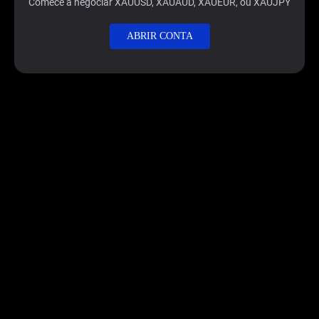
Comece a negociar XAUUSD,
XAUAUD, XAUEUR, ou XAUJPY
ABRIR CONTA
Aproveite o Momentum do Preço do
Ouro
Os mercados não esperam por ninguém. Abra sua conta
em menos de 5 minutos e comece a negociar o refúgio
seguro.