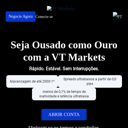
Negocie Agora
Conecte-se
PT
Seja Ousado como Ouro
com a VT Markets
Rápido. Estável. Sem Interrupções.
Spreads ultrabaixos a partir de 0,0
Alavancagem de até 2000:1*
pips
menos de 0,1% de tempo de
inatividade e latência ultrabaixa
ABRIR CONTA
*Aplicam-se os termos e condições.